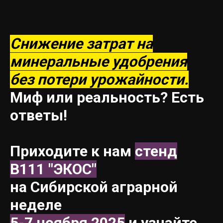
Снижение затрат на
минеральные удобрения
без потери урожайности.
Миф или реальность? Есть
ответы!
Приходите к нам
стенд
В111 "ЭКОС"
на Сибирской аграрной
неделе
5-7 ноября 2025
и узнайте