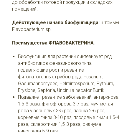
до обработки готовой продукции и складских
помещений.
Действующее начало биофунгицида:
штаммы
Flavobacterium sp.
Преимущества ФЛАВОБАКТЕРИНА
:
Биофунгицид для растений синтезирует ряд
антибиотиков феназинового типа,
подавляющие рост и развитие
фитопатогенных грибов рода Fusarium,
Gaeumannomyces, Helmintosporium, Pythium,
Erysiphe, Septoria, Uncinula necator Burril;
Подавляет развитие заболеваний: антаркноза
1,5-3 раза, фитофтороза 3-7 раз, мучнистая
роса у зерновых 3-5 раз, парша 2-6 раз,
корневые гнили 3-10 раз, плодовые гнили 1,5-4
раза, склеротинии 1,5-3 раза; оидиума
винограда 5-9 раз;