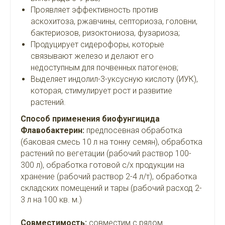
Проявляет эффективность против
аскохитоза, ржавчины, септориоза, головни,
бактериозов, ризоктониоза, фузариоза;
Продуцирует сидерофоры, которые
связывают железо и делают его
недоступным для почвенных патогенов;
Выделяет индолил-3-уксусную кислоту (ИУК),
которая, стимулирует рост и развитие
растений.
Способ применения биофунгицида
Флавобактерин:
предпосевная обработка
(баковая смесь 10 л на тонну семян), обработка
растений по вегетации (рабочий раствор 100-
300 л), обработка готовой с/х продукции на
хранение (рабочий раствор 2-4 л/т), обработка
складских помещений и тары (рабочий расход 2-
3 л на 100 кв. м.)
Совместимость:
совместим с рядом